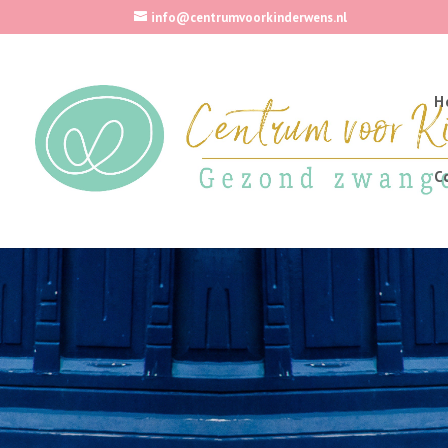
info@centrumvoorkinderwens.nl
H
C