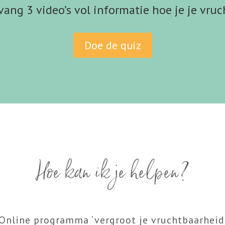
vang 3 video’s vol informatie hoe je je vru
Doe de quiz
Hoe kan ik je helpen?
Online programma ‘vergroot je vruchtbaarheid