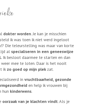
rieke
al
dokter worden
. Je kan je misschien
teld ik was toen ik niet werd ingeloot
n!? Die teleurstelling was maar van korte
tijd al
specialiseren in een geneeswijze
.
Ik besloot daarmee te starten en dan
 weer mee te loten. Daar is het nooit
t ik
zo goed op mijn plek
zat.
ecialiseerd in
vruchtbaarheid, gezonde
darmgezondheid
en help ik vrouwen bij
an hun
kinderwens
.
de
oorzaak van je klachten vindt
. Als je