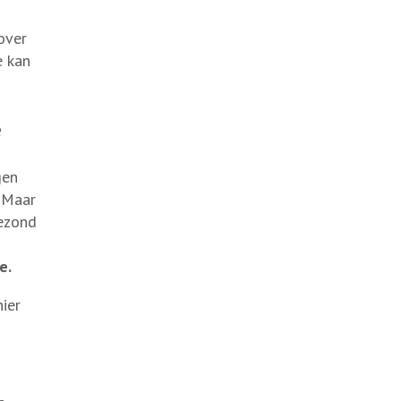
over
e kan
e
gen
. Maar
gezond
e.
hier